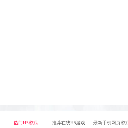
热门H5游戏
推荐在线H5游戏
最新手机网页游