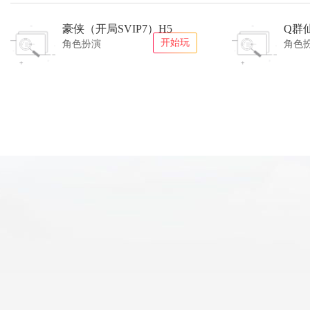
豪侠（开局SVIP7）H5
Q群
开始玩
角色扮演
角色