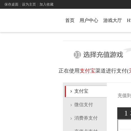
保存桌面
|
设为主页
|
加入收藏
首页
用户中心
游戏大厅
H
正在使用
支付宝
渠道进行支付(
支付宝
充值
微信支付
1
消费券支付
您需