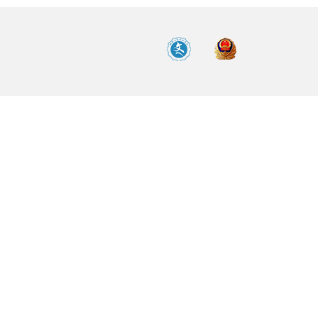
双线8
双线7
双线7
双线7
双线6
双线6
双线5
双线5
双线5
双线4
双线4
双线3
双线3
双线3
双线2
双线2
双线1