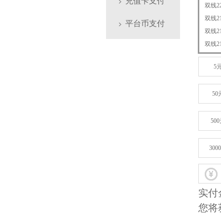
充值卡支付
双线2
双线2
确认
平台币支付
双线2
双线2
选择
双线2
5
双线2
双线1
50
双线1
双线1
双线1
50
双线1
双线1
300
双线1
双线1
双线1
实付
双线1
您将
双线1