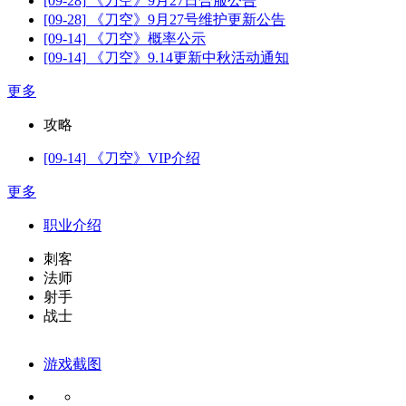
[09-28]
《刀空》9月27日合服公告
[09-28]
《刀空》9月27号维护更新公告
[09-14]
《刀空》概率公示
[09-14]
《刀空》9.14更新中秋活动通知
更多
攻略
[09-14]
《刀空》VIP介绍
更多
职业介绍
刺客
法师
射手
战士
游戏截图