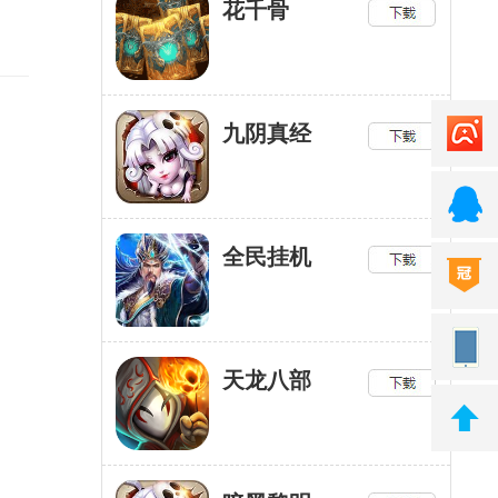
花千骨
九阴真经
全民挂机
天龙八部